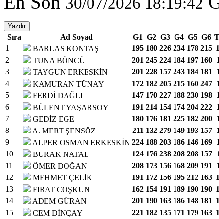
En Son
G
30/07/2026 18:19:42
Yazdır
Sıra
Ad Soyad
G1
G2
G3
G4
G5
G6
T
1
195
180
226
234
178
215
BARLAS KONTAŞ
2
201
245
224
184
197
160
TUNA BÖNCÜ
3
201
228
157
243
184
181
TAYGUN ERKESKİN
4
172
182
205
215
160
247
KAMURAN TÜNAY
5
147
170
227
188
230
198
FERDİ DAĞLI
6
191
214
154
174
204
222
BÜLENT YAŞARSOY
7
180
176
181
225
182
200
GEDİZ EGE
8
211
132
279
149
193
157
A. MERT ŞENSÖZ
9
224
188
203
186
146
169
ALPER OSMAN ERKESKİN
10
124
176
238
208
208
157
BURAK NATAL
11
208
173
156
168
209
191
ÖMER DOĞAN
12
191
172
156
195
212
163
MEHMET ÇELİK
13
162
154
191
189
190
190
FIRAT COŞKUN
14
201
190
163
186
148
181
ADEM GÜRAN
15
221
182
135
171
179
163
CEM DİNÇAY