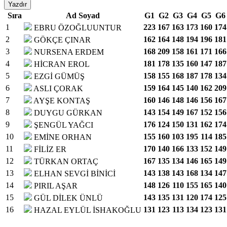
Yazdır
Sıra
Ad Soyad
G1
G2
G3
G4
G5
G6
1
223
167
163
173
160
174
EBRU ÖZOĞLUUNTUR
2
162
164
148
194
196
181
GÖKÇE ÇINAR
3
168
209
158
161
171
166
NURSENA ERDEM
4
181
178
135
160
147
187
HİCRAN EROL
5
158
155
168
187
178
134
EZGİ GÜMÜŞ
6
159
164
145
140
162
209
ASLI ÇORAK
7
160
146
148
146
156
167
AYŞE KONTAŞ
8
143
154
149
167
152
156
DUYGU GÜRKAN
9
176
124
150
131
162
174
ŞENGÜL YAĞCI
10
155
160
103
195
114
185
EMİNE ORHAN
11
170
140
166
133
152
149
FİLİZ ER
12
167
135
134
146
165
149
TÜRKAN ORTAÇ
13
143
138
143
168
134
147
ELHAN SEVGİ BİNİCİ
14
148
126
110
155
165
140
PIRIL AŞAR
15
143
135
131
120
174
125
GÜL DİLEK ÜNLÜ
16
131
123
113
134
123
131
HAZAL EYLÜL İSHAKOĞLU