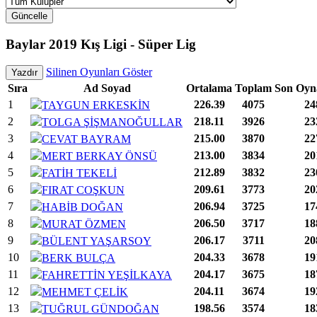
Güncelle
Baylar 2019 Kış Ligi - Süper Lig
Silinen Oyunları Göster
Yazdır
Sıra
Ad Soyad
Ortalama
Toplam
Son Oyn
1
226.39
4075
24
TAYGUN ERKESKİN
2
218.11
3926
23
TOLGA ŞİŞMANOĞULLAR
3
215.00
3870
22
CEVAT BAYRAM
4
213.00
3834
20
MERT BERKAY ÖNSÜ
5
212.89
3832
23
FATİH TEKELİ
6
209.61
3773
20
FIRAT COŞKUN
7
206.94
3725
17
HABİB DOĞAN
8
206.50
3717
18
MURAT ÖZMEN
9
206.17
3711
20
BÜLENT YAŞARSOY
10
204.33
3678
19
BERK BULÇA
11
204.17
3675
18
FAHRETTİN YEŞİLKAYA
12
204.11
3674
19
MEHMET ÇELİK
13
198.56
3574
18
TUĞRUL GÜNDOĞAN