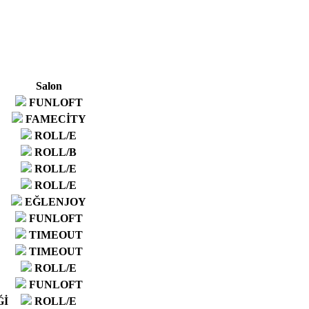
Salon
FUNLOFT
FAMECİTY
ROLL/E
ROLL/B
ROLL/E
ROLL/E
EĞLENJOY
FUNLOFT
TIMEOUT
TIMEOUT
ROLL/E
FUNLOFT
Ğİ
ROLL/E